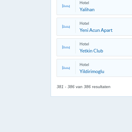
Hotel
Yalihan
Hotel
Yeni Acun Apart
Hotel
Yetkin Club
Hotel
Yildirimoglu
381 - 386
van
386
resultaten