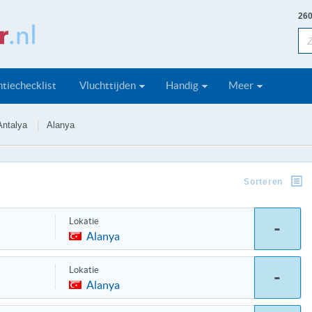
260
tiechecklist
Vluchttijden
Handig
Meer
Antalya
Alanya
Sorteren
Lokatie
-
Alanya
Lokatie
-
Alanya