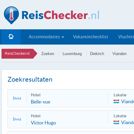
Accommodaties
Vakantiechecklist
Vluchtt
ReisChecker.nl
Zoeken
Luxemburg
Diekirch
Vianden
Zoekresultaten
Hotel
Lokatie
Viand
Belle-vue
Hotel
Lokatie
Viand
Victor Hugo