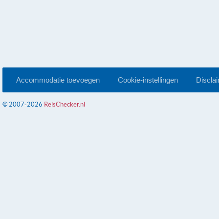
Accommodatie toevoegen
Cookie-instellingen
Discla
© 2007-2026
ReisChecker.nl