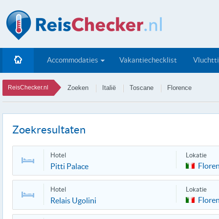
Accommodaties
Vakantiechecklist
Vluchtt
ReisChecker.nl
Zoeken
Italië
Toscane
Florence
Zoekresultaten
Hotel
Lokatie
Flore
Pitti Palace
Hotel
Lokatie
Flore
Relais Ugolini