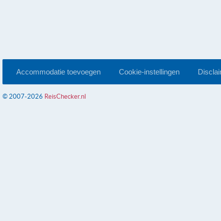
Accommodatie toevoegen
Cookie-instellingen
Discla
© 2007-2026
ReisChecker.nl