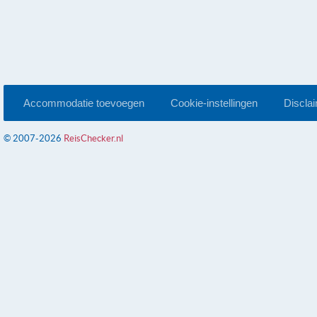
Accommodatie toevoegen
Cookie-instellingen
Discla
© 2007-2026
ReisChecker.nl