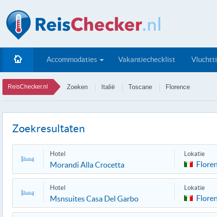
Accommodaties
Vakantiechecklist
Vluchtt
ReisChecker.nl
Zoeken
Italië
Toscane
Florence
Zoekresultaten
Hotel
Lokatie
Flore
Morandi Alla Crocetta
Hotel
Lokatie
Flore
Msnsuites Casa Del Garbo