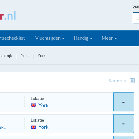
260
tiechecklist
Vluchttijden
Handig
Meer
inkrijk
York
York
Sorteren
Lokatie
-
York
Lokatie
-
York
k..