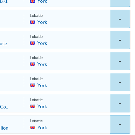
York
fast
Lokatie
-
York
Lokatie
-
York
use
Lokatie
-
York
Lokatie
-
York
r
Lokatie
-
York
Co..
Lokatie
-
York
lion