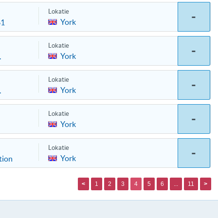
Lokatie
-
York
61
Lokatie
-
York
.
Lokatie
-
York
.
Lokatie
-
York
Lokatie
-
York
tion
<
1
2
3
4
5
6
...
11
>