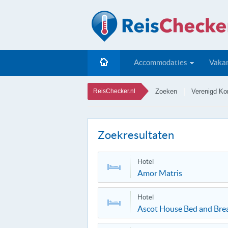
Accommodaties
Vakan
ReisChecker.nl
Zoeken
Verenigd Kon
Zoekresultaten
Hotel
Amor Matris
Hotel
Ascot House Bed and Brea