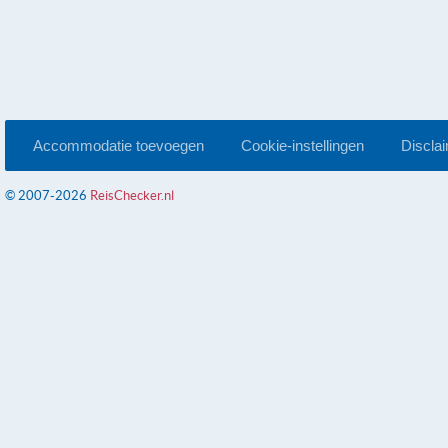
Accommodatie toevoegen
Cookie-instellingen
Discla
© 2007-2026
ReisChecker.nl