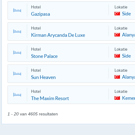
Hotel
Lokatie
Side
Gazipasa
Hotel
Lokatie
Alany
Kirman Arycanda De Luxe
Hotel
Lokatie
Side
Stone Palace
Hotel
Lokatie
Alany
Sun Heaven
Hotel
Lokatie
Keme
The Maxim Resort
1 - 20
van
4605
resultaten