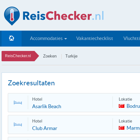
Accommodaties
Vakantiechecklist
Vluchtt
ReisChecker.nl
Zoeken
Turkije
Zoekresultaten
Hotel
Lokatie
Bodr
Asarlik Beach
Hotel
Lokatie
Marma
Club Armar