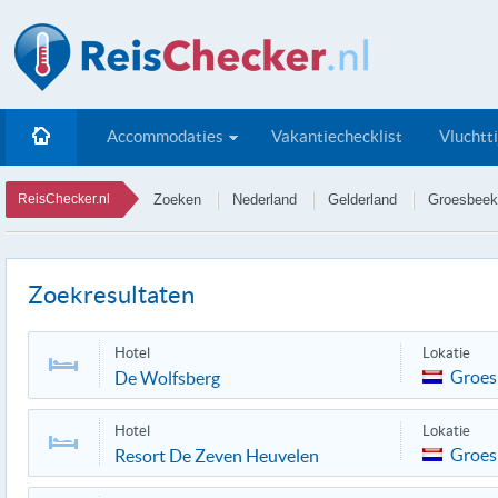
Accommodaties
Vakantiechecklist
Vluchtt
ReisChecker.nl
Zoeken
Nederland
Gelderland
Groesbeek
Zoekresultaten
Hotel
Lokatie
Groes
De Wolfsberg
Hotel
Lokatie
Groes
Resort De Zeven Heuvelen