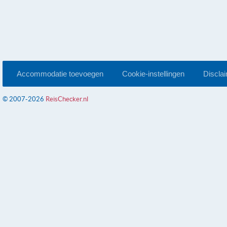
Accommodatie toevoegen
Cookie-instellingen
Discla
© 2007-2026
ReisChecker.nl