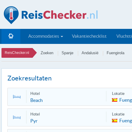
Accommodaties
Vakantiechecklist
Vluchtt
ReisChecker.nl
Zoeken
Spanje
Andalusië
Fuengirola
Zoekresultaten
Hotel
Lokatie
Fueng
Beach
Hotel
Lokatie
Fueng
Pyr