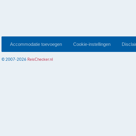
Accommodatie toevoegen
Cookie-instellingen
Discla
© 2007-2026
ReisChecker.nl