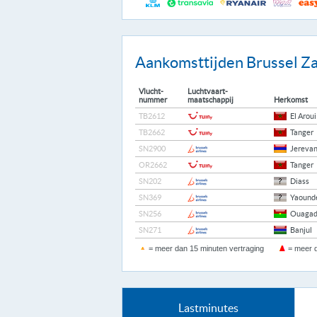
Aankomsttijden Brussel Z
Vlucht-
Luchtvaart-
nummer
maatschappij
Herkomst
TB2612
El Aroui
TB2662
Tanger
SN2900
Jereva
OR2662
Tanger
SN202
Diass
SN369
Yaound
SN256
Ouagad
SN271
Banjul
= meer dan 15 minuten vertraging
= meer d
Lastminutes