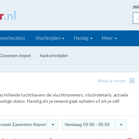
260
tiechecklist
Vluchttijden
Handig
Meer
 Zaventem Airport
Aankomsttijden
Maak je keuze
rschillende luchthavens de vluchtnummers, vluchtdetails, actuele
idige status. Handig als je iemand gaat ophalen of als je zelf
russel Zaventem Airport
Vandaag 03:00 - 05:59