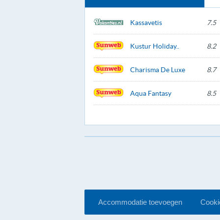
Kassavetis
7.5
Kustur Holiday..
8.2
Charisma De Luxe
8.7
Aqua Fantasy
8.5
Accommodatie toevoegen
Cookie