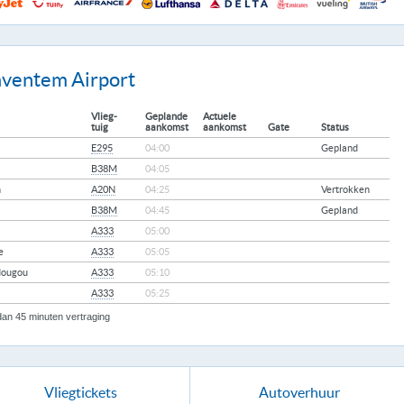
aventem Airport
Vlieg-
Geplande
Actuele
tuig
aankomst
aankomst
Gate
Status
E295
04:00
Gepland
B38M
04:05
n
A20N
04:25
Vertrokken
B38M
04:45
Gepland
A333
05:00
e
A333
05:05
ougou
A333
05:10
A333
05:25
an 45 minuten vertraging
Vliegtickets
Autoverhuur