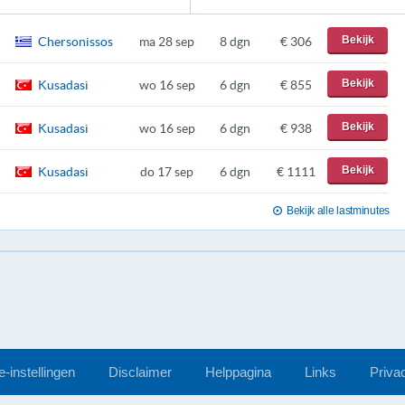
Bekijk
Chersonissos
ma 28 sep
8 dgn
€ 306
Bekijk
Kusadasi
wo 16 sep
6 dgn
€ 855
Bekijk
Kusadasi
wo 16 sep
6 dgn
€ 938
Bekijk
Kusadasi
do 17 sep
6 dgn
€ 1111
Bekijk alle lastminutes
-instellingen
Disclaimer
Helppagina
Links
Priva