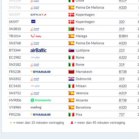
SN3108
Olbia
A319
SN3766
Palma De Mallorca
A320
WX597
Kopenhagen
SK597
Kopenhagen
320
SN3810
Porto
319
TB1014
Malaga
B38M
SN3768
Palma De Mallorca
A320
BT3344
Ljubljana
223
EC2982
Rome
A320
SN3182
Rome
319
FR5238
Marrakech
B738
SN3352
Dubrovnik
319
EC5435
Milaan
A320
SN3752
Valencia
A319
HV9006
Alicante
B738
VY8984
Barcelona
A320
FR5236
Pisa
737
= meer dan 15 minuten vertraging
= meer dan 45 minuten vertraging