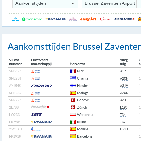
Aankomsttijden
Brussel Zaventem Airport
Aankomsttijden Brussel Zavente
Vlucht-
Luchtvaart-
Vlieg-
G
nummer
maatschappij
Herkomst
tuig
a
SN3622
Nice
319
1
SN3238
Chania
A20N
1
AY1545
Helsinki
A319
1
SN3736
Malaga
A20N
1
SN2722
Genève
320
1
2L788
Zürich
E190
1
LO233
Warschau
734
1
FR2984
Rome
737
1
YW1301
Madrid
CRJX
1
FR2918
Barcelona
1