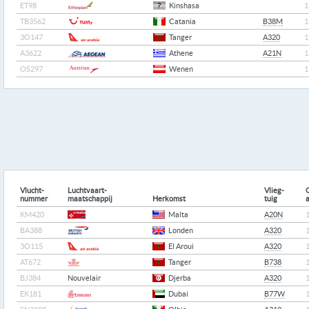
ET98
Kinshasa
1
TB3562
Catania
B38M
1
3O147
Tanger
A320
1
A3622
Athene
A21N
1
OS297
Wenen
1
Vlucht-
Luchtvaart-
Vlieg-
nummer
maatschappij
Herkomst
tuig
KM420
Malta
A20N
BA388
Londen
A320
3O115
El Aroui
A320
AT672
Tanger
B738
BJ384
Nouvelair
Djerba
A320
EK181
Dubai
B77W