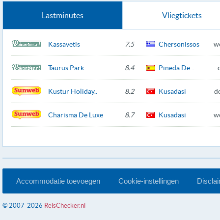
Lastminutes
Vliegtickets
Kassavetis
7.5
Chersonissos
w
Taurus Park
8.4
Pineda De ..
Kustur Holiday..
8.2
Kusadasi
d
Charisma De Luxe
8.7
Kusadasi
w
Accommodatie toevoegen
Cookie-instellingen
Discla
© 2007-2026
ReisChecker.nl