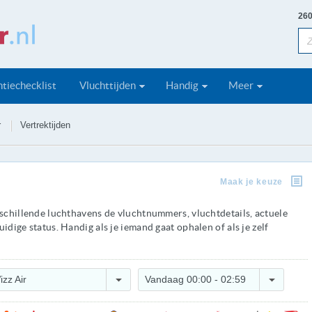
260
tiechecklist
Vluchttijden
Handig
Meer
r
Vertrektijden
Maak je keuze
rschillende luchthavens de vluchtnummers, vluchtdetails, actuele
idige status. Handig als je iemand gaat ophalen of als je zelf
izz Air
Vandaag 00:00 - 02:59