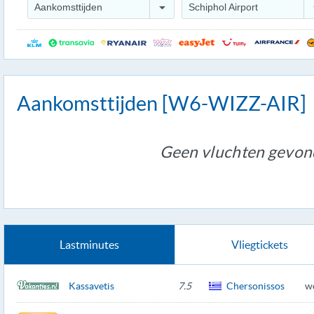
Aankomsttijden
Schiphol Airport
Aankomsttijden [W6-WIZZ-AIR]
Geen vluchten gevon
Lastminutes
Vliegtickets
Kassavetis
7.5
Chersonissos
w