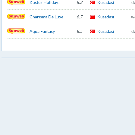
Kustur Holiday..
8.2
Kusadasi
d
Charisma De Luxe
8.7
Kusadasi
w
Aqua Fantasy
8.5
Kusadasi
d