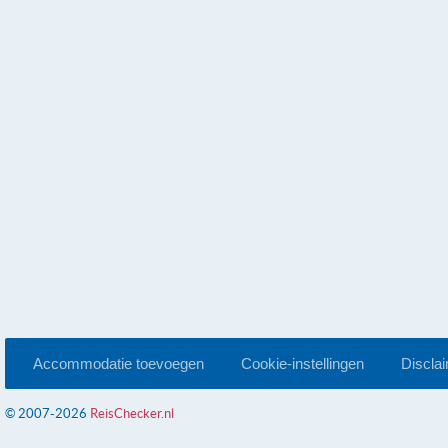
Accommodatie toevoegen
Cookie-instellingen
Discla
© 2007-2026
ReisChecker.nl