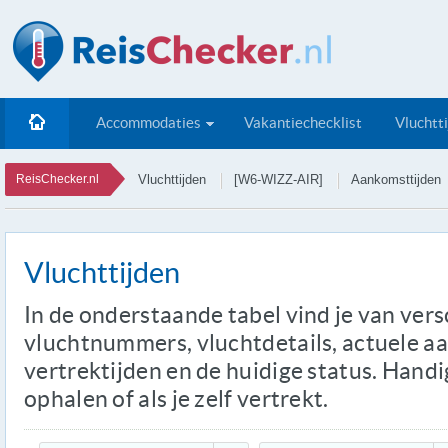
Accommodaties
Vakantiechecklist
Vluchtt
ReisChecker.nl
Vluchttijden
[W6-WIZZ-AIR]
Aankomsttijden
Vluchttijden
In de onderstaande tabel vind je van ver
vluchtnummers, vluchtdetails, actuele a
vertrektijden en de huidige status. Handi
ophalen of als je zelf vertrekt.