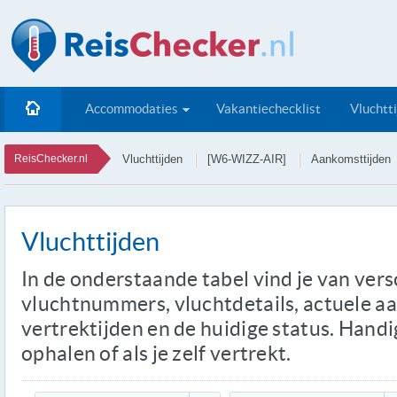
Accommodaties
Vakantiechecklist
Vluchtt
ReisChecker.nl
Vluchttijden
[W6-WIZZ-AIR]
Aankomsttijden
Vluchttijden
In de onderstaande tabel vind je van ver
vluchtnummers, vluchtdetails, actuele a
vertrektijden en de huidige status. Handi
ophalen of als je zelf vertrekt.