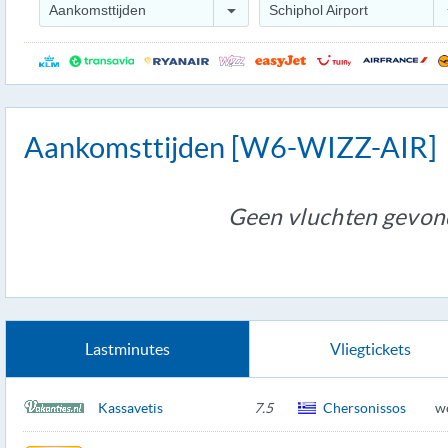
Aankomsttijden
Schiphol Airport
Aankomsttijden [W6-WIZZ-AIR]
Geen vluchten gevon
Lastminutes
Vliegtickets
Kassavetis
7.5
Chersonissos
w