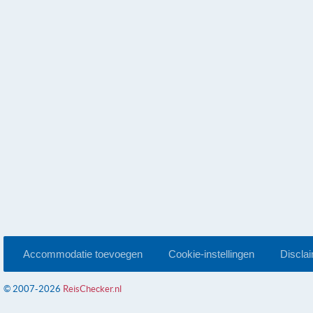
Accommodatie toevoegen
Cookie-instellingen
Discla
© 2007-2026
ReisChecker.nl