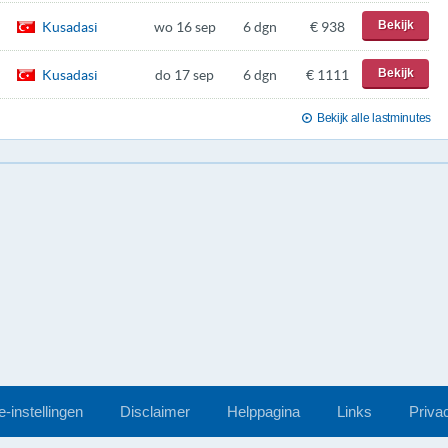
Bekijk
Kusadasi
wo 16 sep
6 dgn
€ 938
Bekijk
Kusadasi
do 17 sep
6 dgn
€ 1111
Bekijk alle lastminutes
-instellingen
Disclaimer
Helppagina
Links
Priva