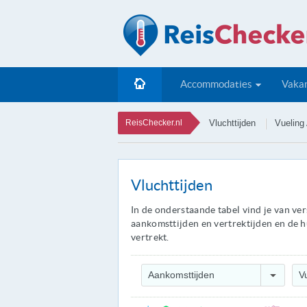
Accommodaties
Vakan
ReisChecker.nl
Vluchttijden
Vueling 
Vluchttijden
In de onderstaande tabel vind je van ve
aankomsttijden en vertrektijden en de hu
vertrekt.
Aankomsttijden
Vu