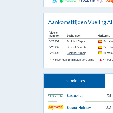
Aankomsttijden Vueling Ai
Vlucht-
nummer
Luchthaven
Herkomst
VY8302
Schiphol Airport
Barcel
VY8982
Brussel Zaventem..
Barcel
VY8306
Schiphol Airport
Barcel
= meer dan 15 minuten vertraging
= meer d
Lastminutes
Kassavetis
7.5
Kustur Holiday..
8.2