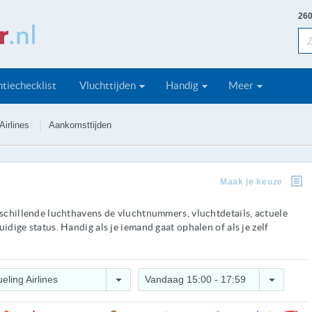
260
tiechecklist
Vluchttijden
Handig
Meer
Airlines
Aankomsttijden
Maak je keuze
rschillende luchthavens de vluchtnummers, vluchtdetails, actuele
idige status. Handig als je iemand gaat ophalen of als je zelf
eling Airlines
Vandaag 15:00 - 17:59