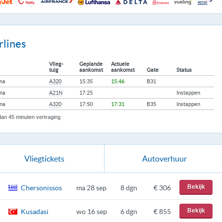
rlines
Vlieg-
Geplande
Actuele
tuig
aankomst
aankomst
Gate
Status
ona
A320
15:35
15:46
B31
ona
A21N
17:25
Instappen
ona
A320
17:50
17:31
B35
Instappen
an 45 minuten vertraging
Vliegtickets
Autoverhuur
Bekijk
Chersonissos
ma 28 sep
8 dgn
€ 306
Bekijk
Kusadasi
wo 16 sep
6 dgn
€ 855