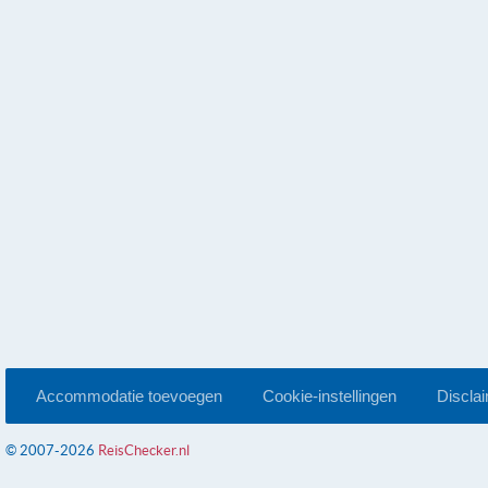
Accommodatie toevoegen
Cookie-instellingen
Discla
© 2007-2026
ReisChecker.nl