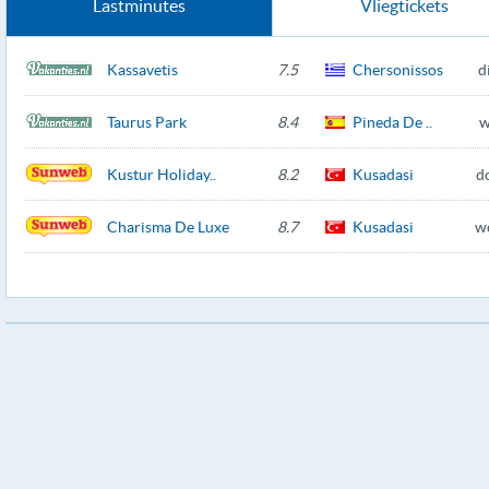
Lastminutes
Vliegtickets
Kassavetis
7.5
Chersonissos
d
Taurus Park
8.4
Pineda De ..
w
Kustur Holiday..
8.2
Kusadasi
d
Charisma De Luxe
8.7
Kusadasi
w