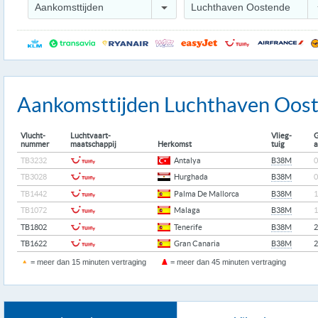
Aankomsttijden
Luchthaven Oostende
Aankomsttijden Luchthaven Oos
Vlucht-
Luchtvaart-
Vlieg-
G
nummer
maatschappij
Herkomst
tuig
a
TB3232
Antalya
B38M
0
TB3028
Hurghada
B38M
0
TB1442
Palma De Mallorca
B38M
1
TB1072
Malaga
B38M
1
TB1802
Tenerife
B38M
2
TB1622
Gran Canaria
B38M
2
= meer dan 15 minuten vertraging
= meer dan 45 minuten vertraging