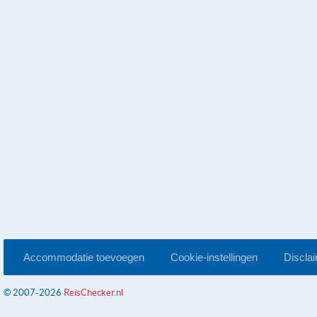
Accommodatie toevoegen
Cookie-instellingen
Discla
© 2007-2026
ReisChecker.nl