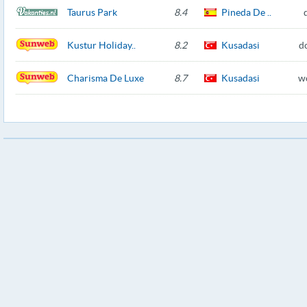
Taurus Park
8.4
Pineda De ..
Kustur Holiday..
8.2
Kusadasi
d
Charisma De Luxe
8.7
Kusadasi
w