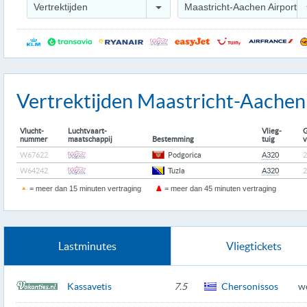
Vertrektijden
Maastricht-Aachen Airport
Vertrektijden Maastricht-Aachen
Vlucht-
Luchtvaart-
Vlieg-
G
nummer
maatschappij
Bestemming
tuig
v
W67622
Podgorica
A320
2
W64242
Tuzla
A320
2
= meer dan 15 minuten vertraging
= meer dan 45 minuten vertraging
Lastminutes
Vliegtickets
Kassavetis
7.5
Chersonissos
w