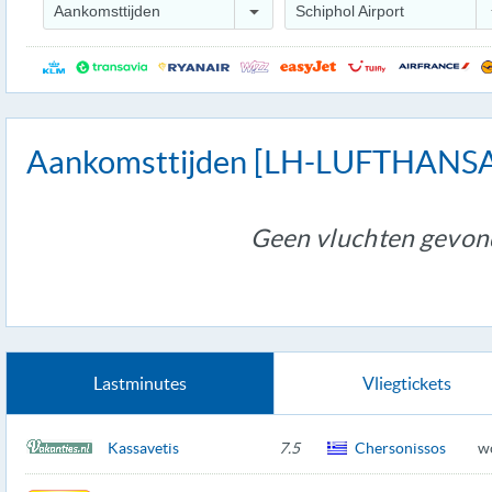
Aankomsttijden
Schiphol Airport
Aankomsttijden [LH-LUFTHANS
Geen vluchten gevon
Lastminutes
Vliegtickets
Kassavetis
7.5
Chersonissos
w