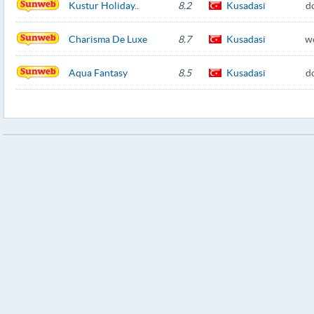
Kustur Holiday..
8.2
Kusadasi
d
Charisma De Luxe
8.7
Kusadasi
w
Aqua Fantasy
8.5
Kusadasi
d