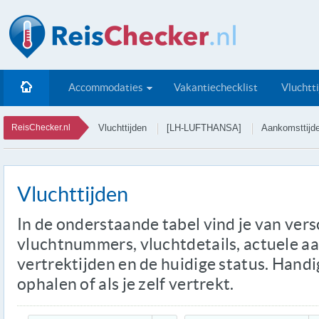
Accommodaties
Vakantiechecklist
Vluchtt
ReisChecker.nl
Vluchttijden
[LH-LUFTHANSA]
Aankomsttijd
Vluchttijden
In de onderstaande tabel vind je van ver
vluchtnummers, vluchtdetails, actuele a
vertrektijden en de huidige status. Handi
ophalen of als je zelf vertrekt.