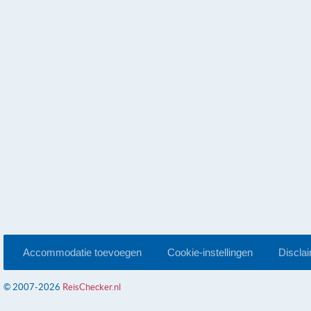
Accommodatie toevoegen
Cookie-instellingen
Discla
© 2007-2026
ReisChecker.nl