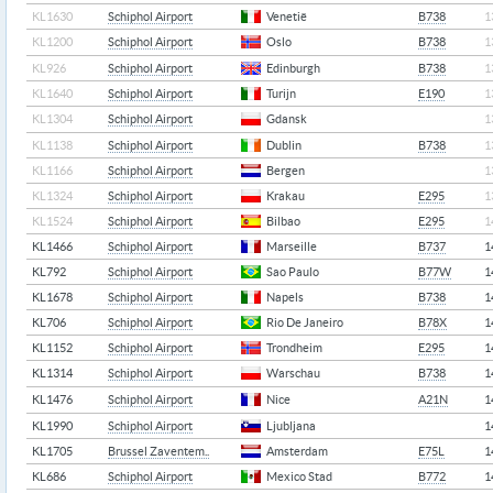
KL1630
Schiphol Airport
Venetië
B738
1
KL1200
Schiphol Airport
Oslo
B738
1
KL926
Schiphol Airport
Edinburgh
B738
1
KL1640
Schiphol Airport
Turijn
E190
1
KL1304
Schiphol Airport
Gdansk
1
KL1138
Schiphol Airport
Dublin
B738
1
KL1166
Schiphol Airport
Bergen
1
KL1324
Schiphol Airport
Krakau
E295
1
KL1524
Schiphol Airport
Bilbao
E295
1
KL1466
Schiphol Airport
Marseille
B737
1
KL792
Schiphol Airport
Sao Paulo
B77W
1
KL1678
Schiphol Airport
Napels
B738
1
KL706
Schiphol Airport
Rio De Janeiro
B78X
1
KL1152
Schiphol Airport
Trondheim
E295
1
KL1314
Schiphol Airport
Warschau
B738
1
KL1476
Schiphol Airport
Nice
A21N
1
KL1990
Schiphol Airport
Ljubljana
1
KL1705
Brussel Zaventem..
Amsterdam
E75L
1
KL686
Schiphol Airport
Mexico Stad
B772
1