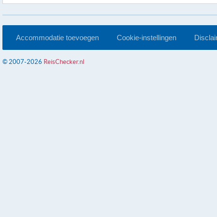
Accommodatie toevoegen
Cookie-instellingen
Discla
© 2007-2026
ReisChecker.nl