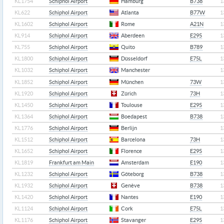
KL1754
Schiphol Airport
Hamburg
B738
1
KL622
Schiphol Airport
Atlanta
B77W
1
KL1602
Schiphol Airport
Rome
A21N
1
KL914
Schiphol Airport
Aberdeen
E295
1
KL755
Schiphol Airport
Quito
B789
1
KL1800
Schiphol Airport
Düsseldorf
E75L
1
KL1032
Schiphol Airport
Manchester
1
KL1852
Schiphol Airport
München
73W
1
KL1920
Schiphol Airport
Zürich
73H
1
KL1450
Schiphol Airport
Toulouse
E295
1
KL1364
Schiphol Airport
Boedapest
B738
1
KL1776
Schiphol Airport
Berlijn
1
KL1512
Schiphol Airport
Barcelona
73H
1
KL1652
Schiphol Airport
Florence
E295
1
KL1819
Frankfurt am Main
Amsterdam
E190
1
KL1232
Schiphol Airport
Göteborg
B738
1
KL1932
Schiphol Airport
Genève
B738
1
KL1420
Schiphol Airport
Nantes
E190
1
KL1124
Schiphol Airport
Cork
E75L
1
KL1176
Schiphol Airport
Stavanger
E295
1