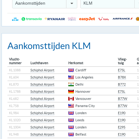
Aankomsttijden
KLM
Aankomsttijden KLM
Vlucht-
Vlieg-
G
nummer
Luchthaven
Herkomst
tuig
a
KL1088
Schiphol Airport
Cardiff
E75L
1
KL604
Schiphol Airport
Los Angeles
B78X
1
KL870
Schiphol Airport
Delhi
B772
1
KL1788
Schiphol Airport
Hannover
E75L
1
KL682
Schiphol Airport
Vancouver
B77W
1
KL758
Schiphol Airport
Panama City
B77W
1
KL984
Schiphol Airport
Londen
E190
1
KL1020
Schiphol Airport
Leeds
E190
1
KL1004
Schiphol Airport
Londen
E295
1
KL948
Schiphol Airport
Belfast
E190
1