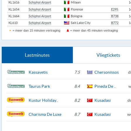
KL1616
Schiphol Airport
Milaan
1
KL1654
Schiphol Airport
Florence
E295
1
KL1664
Schiphol Airport
Bologna
B738
1
KL610
Schiphol Airport
Salt Lake City
B772
1
= meer dan 15 minuten vertraging
= meer dan 45 minuten vertraging
Lastminutes
Vliegtickets
Kassavetis
7.5
Chersonissos
d
Taurus Park
8.4
Pineda De ..
w
Kustur Holiday..
8.2
Kusadasi
d
Charisma De Luxe
8.7
Kusadasi
w