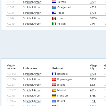
KL1164
Schiphol Airport
Bergen
B739
1
KL767
Schiphol Airport
Oranjestad
A333
1
KL1354
Schiphol Airport
Praag
B738
1
KL744
Schiphol Airport
Lima
B77W
1
KL1614
Schiphol Airport
Milaan
73H
1
Vlucht-
Vlieg-
G
nummer
Luchthaven
Herkomst
tuig
a
KL1442
Schiphol Airport
Bordeaux
B738
1
KL1270
Schiphol Airport
Kopenhagen
B738
1
KL1294
Schiphol Airport
Billund
E295
1
KL1502
Schiphol Airport
Madrid
A21N
1
KL1818
Schiphol Airport
Frankfurt
E75L
1
KL1076
Schiphol Airport
Bristol
E75L
1