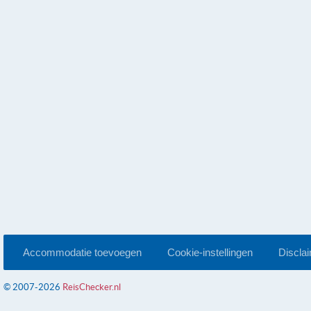
Accommodatie toevoegen
Cookie-instellingen
Discla
© 2007-2026
ReisChecker.nl