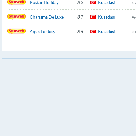
Kustur Holiday..
8.2
Kusadasi
d
Charisma De Luxe
8.7
Kusadasi
w
Aqua Fantasy
8.5
Kusadasi
d