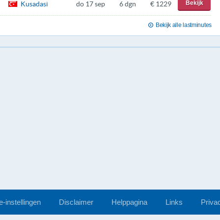
Bekijk
Kusadasi
do 17 sep
6 dgn
€ 1229
Bekijk alle lastminutes
-instellingen
Disclaimer
Helppagina
Links
Priva