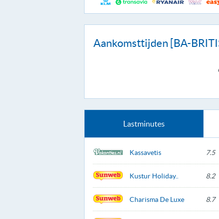
Aankomsttijden [BA-BRI
Lastminutes
Kassavetis
7.5
Kustur Holiday..
8.2
Charisma De Luxe
8.7