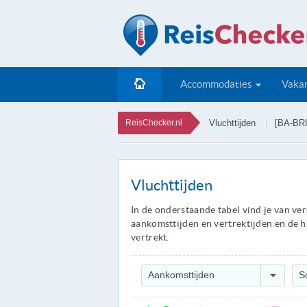
Accommodaties
Vakan
ReisChecker.nl
Vluchttijden
[BA-BR
Vluchttijden
In de onderstaande tabel vind je van ve
aankomsttijden en vertrektijden en de hu
vertrekt.
Aankomsttijden
S