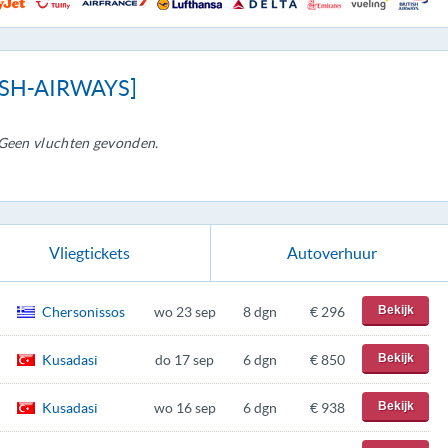
TISH-AIRWAYS]
Geen vluchten gevonden.
Vliegtickets
Autoverhuur
Bekijk
Chersonissos
wo 23 sep
8 dgn
€ 296
Bekijk
Kusadasi
do 17 sep
6 dgn
€ 850
Bekijk
Kusadasi
wo 16 sep
6 dgn
€ 938