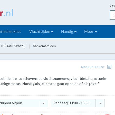
260
tiechecklist
Vluchttijden
Handig
Meer
ITISH-AIRWAYS]
Aankomsttijden
Maak je keuze
rschillende luchthavens de vluchtnummers, vluchtdetails, actuele
idige status. Handig als je iemand gaat ophalen of als je zelf
chiphol Airport
Vandaag 00:00 - 02:59