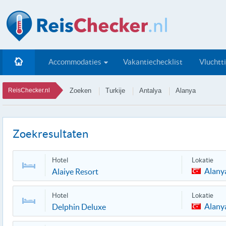
Accommodaties
Vakantiechecklist
Vluchtt
ReisChecker.nl
Zoeken
Turkije
Antalya
Alanya
Zoekresultaten
Hotel
Lokatie
Alany
Alaiye Resort
Hotel
Lokatie
Alany
Delphin Deluxe