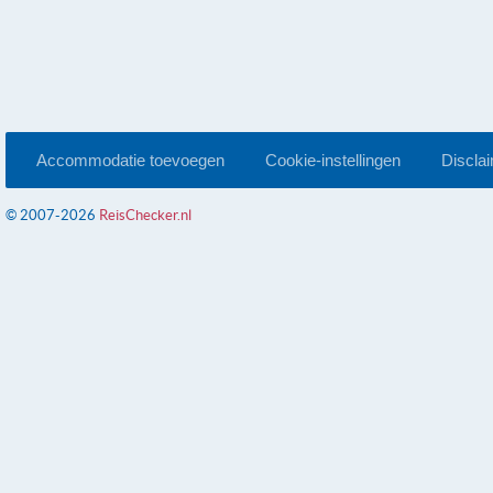
Accommodatie toevoegen
Cookie-instellingen
Discla
© 2007-2026
ReisChecker.nl