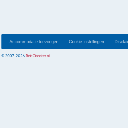
Accommodatie toevoegen
Cookie-instellingen
Discla
© 2007-2026
ReisChecker.nl