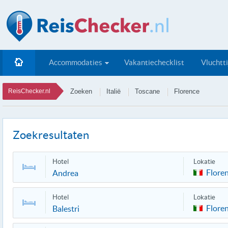
Accommodaties
Vakantiechecklist
Vluchtt
ReisChecker.nl
Zoeken
Italië
Toscane
Florence
Zoekresultaten
Hotel
Lokatie
Flore
Andrea
Hotel
Lokatie
Flore
Balestri