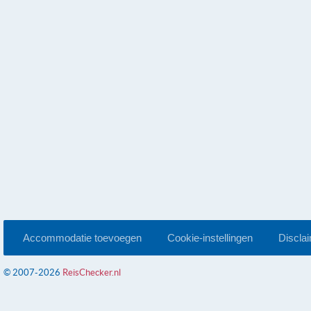
Accommodatie toevoegen
Cookie-instellingen
Discla
© 2007-2026
ReisChecker.nl