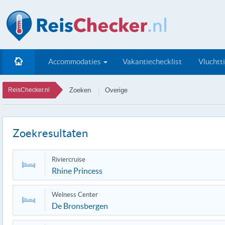
Accommodaties
Vakantiechecklist
Vluchtt
ReisChecker.nl
Zoeken
Overige
Zoekresultaten
Riviercruise
Rhine Princess
Welness Center
De Bronsbergen