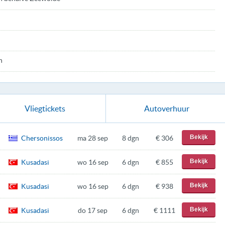
n
Vliegtickets
Autoverhuur
Bekijk
Chersonissos
ma 28 sep
8 dgn
€ 306
Bekijk
Kusadasi
wo 16 sep
6 dgn
€ 855
Bekijk
Kusadasi
wo 16 sep
6 dgn
€ 938
Bekijk
Kusadasi
do 17 sep
6 dgn
€ 1111