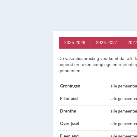
2025-2026
2026-2027
2027
De vakantiespreiding voorkomt dat alle le
beperkt en raken campings en recreatiep
gemeenten:
Groningen
alle gemeente
Friesland
alle gemeente
Drenthe
alle gemeente
Overijssel
alle gemeente
Flevoland
alle gemeente