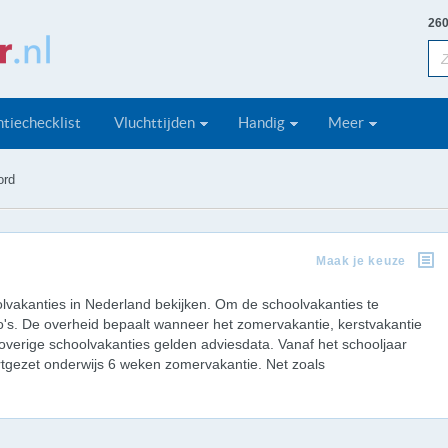
260
tiechecklist
Vluchttijden
Handig
Meer
ord
Maak je keuze
lvakanties in Nederland bekijken. Om de schoolvakanties te
io's. De overheid bepaalt wanneer het zomervakantie, kerstvakantie
e overige schoolvakanties gelden adviesdata. Vanaf het schooljaar
rtgezet onderwijs 6 weken zomervakantie. Net zoals