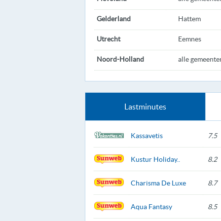
Gelderland
Hattem
Utrecht
Eemnes
Noord-Holland
alle gemeente
Lastminutes
Kassavetis
7.5
Kustur Holiday..
8.2
Charisma De Luxe
8.7
Aqua Fantasy
8.5