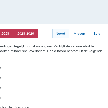
-2028
2028-2029
Noord
Midden
Zuid
erlingen tegelijk op vakantie gaan. Zo blijft de verkeersdrukte
arken minder snel overbelast. Regio noord bestaat uit de volgende
n
n
n
n
n behalve Zeewolde