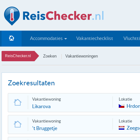
Accommodaties
Vakantiechecklist
Vluchtt
ReisChecker.nl
Zoeken
Vakantiewoningen
Zoekresultaten
Vakantiewoning
Lokatie
Hrdo
Likarova
Vakantiewoning
Lokatie
Zeegs
't Bruggetje