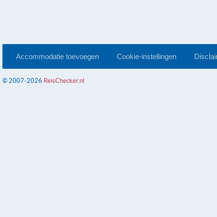
Accommodatie toevoegen
Cookie-instellingen
Discla
© 2007-2026
ReisChecker.nl