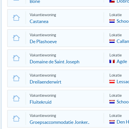
Dobro
Bone
Vakantiewoning
Lokatie
Schoo
Castanea
Vakantiewoning
Lokatie
Calla
De Plashoeve
Vakantiewoning
Lokatie
Agde
Domaine de Saint Joseph
Vakantiewoning
Lokatie
Lessa
Dreilaenderwirt
Vakantiewoning
Lokatie
Schoo
Fluitekruid
Vakantiewoning
Lokatie
Den H
Groepsaccommodatie Jonker..