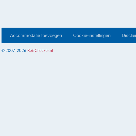
Accommodatie toevoegen
Cookie-instellingen
Discla
© 2007-2026
ReisChecker.nl