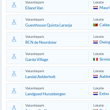
Vakantiepark
Lokatie
Mauri
Eiland Van
Vakantiepark
Lokatie
Calda
Guesthouse Quinta Laranja
Vakantiepark
Lokatie
Dwing
RCN de Noordster
Vakantiepark
Lokatie
Sirmi
Garda Village
Vakantiepark
Lokatie
Aalde
Landal Aelderholt
Vakantiepark
Lokatie
Exloo
Landgoed Hunzebergen
Vakantiepark
Lokatie