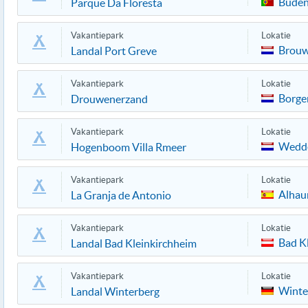
Bude
Parque Da Floresta
Vakantiepark
Lokatie
Brouw
Landal Port Greve
Vakantiepark
Lokatie
Borge
Drouwenerzand
Vakantiepark
Lokatie
Wedd
Hogenboom Villa Rmeer
Vakantiepark
Lokatie
Alhau
La Granja de Antonio
Vakantiepark
Lokatie
Bad K
Landal Bad Kleinkirchheim
Vakantiepark
Lokatie
Winte
Landal Winterberg