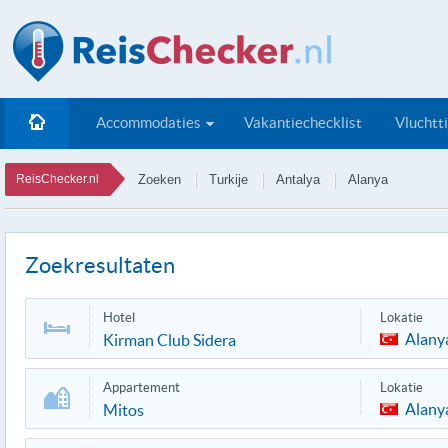
Accommodaties
Vakantiechecklist
Vluchtt
ReisChecker.nl
Zoeken
Turkije
Antalya
Alanya
Zoekresultaten
Hotel
Lokatie
Alany
Kirman Club Sidera
Appartement
Lokatie
Alany
Mitos