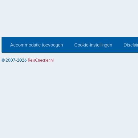
Accommodatie toevoegen
Cookie-instellingen
Discla
© 2007-2026
ReisChecker.nl