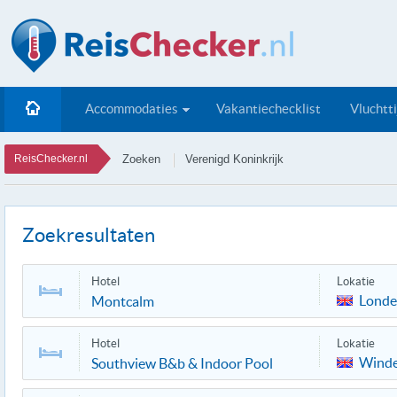
Accommodaties
Vakantiechecklist
Vluchtt
ReisChecker.nl
Zoeken
Verenigd Koninkrijk
Zoekresultaten
Hotel
Lokatie
Lond
Montcalm
Hotel
Lokatie
Wind
Southview B&b & Indoor Pool