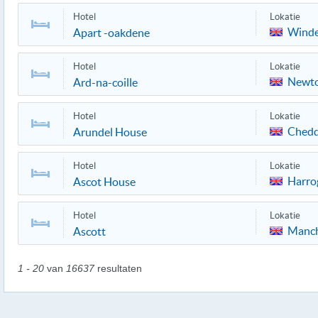
Hotel
Lokatie
Wind
Apart -oakdene
Hotel
Lokatie
Newt
Ard-na-coille
Hotel
Lokatie
Chedd
Arundel House
Hotel
Lokatie
Harro
Ascot House
Hotel
Lokatie
Manch
Ascott
1 - 20
van
16637
resultaten