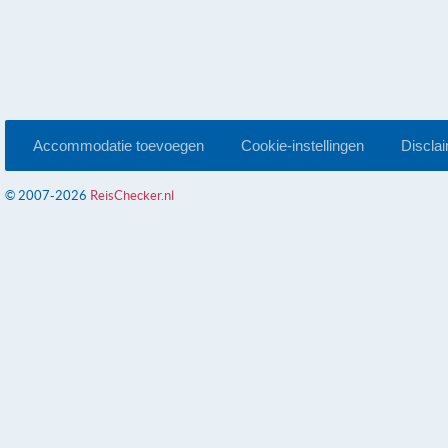
Accommodatie toevoegen
Cookie-instellingen
Discla
© 2007-2026
ReisChecker.nl