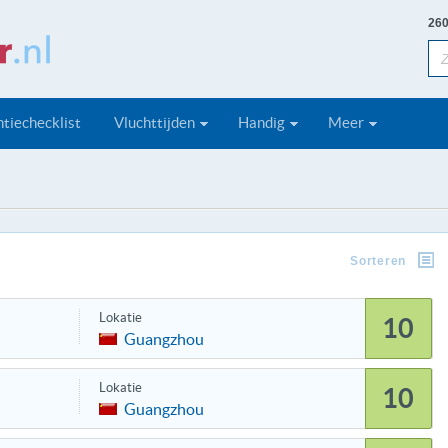
260
tiechecklist
Vluchttijden
Handig
Meer
Sorteren
Lokatie
10
Guangzhou
Lokatie
10
Guangzhou