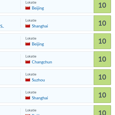
Lokatie
10
Beijing
Lokatie
10
Shanghai
S..
Lokatie
10
Beijing
Lokatie
10
Changchun
Lokatie
10
Suzhou
Lokatie
10
Shanghai
Lokatie
10