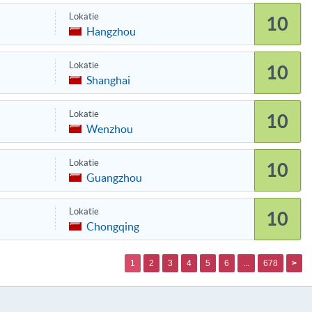
Lokatie
10
Hangzhou
Lokatie
10
Shanghai
Lokatie
10
Wenzhou
Lokatie
10
Guangzhou
Lokatie
10
Chongqing
1
2
3
4
5
6
...
678
>