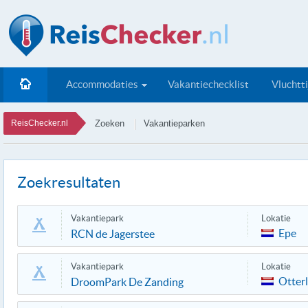
Accommodaties
Vakantiechecklist
Vluchtt
ReisChecker.nl
Zoeken
Vakantieparken
Zoekresultaten
Vakantiepark
Lokatie
Epe
RCN de Jagerstee
Vakantiepark
Lokatie
Otter
DroomPark De Zanding