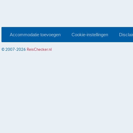
Accommodatie toevoegen
Cookie-instellingen
Discla
© 2007-2026
ReisChecker.nl