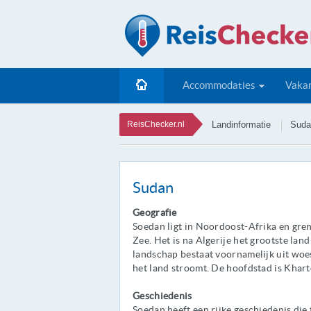
Accommodaties
Vakan
ReisChecker.nl
Landinformatie
Suda
Sudan
Geografie
Soedan ligt in Noordoost-Afrika en gren
Zee. Het is na Algerije het grootste lan
landschap bestaat voornamelijk uit woes
het land stroomt. De hoofdstad is Khart
Geschiedenis
Soedan heeft een rijke geschiedenis die