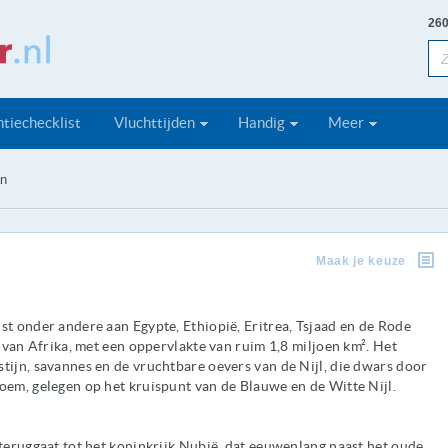
260
tiechecklist
Vluchttijden
Handig
Meer
n
Maak je keuze
st onder andere aan Egypte, Ethiopië, Eritrea, Tsjaad en de Rode
d van Afrika, met een oppervlakte van ruim 1,8 miljoen km². Het
tijn, savannes en de vruchtbare oevers van de Nijl, die dwars door
oem, gelegen op het kruispunt van de Blauwe en de Witte Nijl.
 teruggaat tot het koninkrijk Nubië, dat eeuwenlang naast het oude