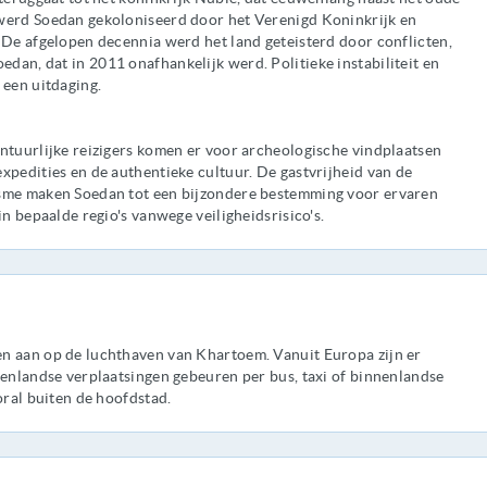
werd Soedan gekoloniseerd door het Verenigd Koninkrijk en
 De afgelopen decennia werd het land geteisterd door conflicten,
an, dat in 2011 onafhankelijk werd. Politieke instabiliteit en
 een uitdaging.
ntuurlijke reizigers komen er voor archeologische vindplaatsen
xpedities en de authentieke cultuur. De gastvrijheid van de
isme maken Soedan tot een bijzondere bestemming voor ervaren
in bepaalde regio's vanwege veiligheidsrisico's.
n aan op de luchthaven van Khartoem. Vanuit Europa zijn er
nenlandse verplaatsingen gebeuren per bus, taxi of binnenlandse
oral buiten de hoofdstad.