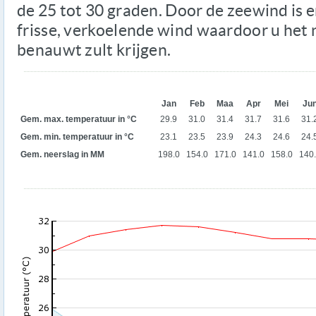
de 25 tot 30 graden. Door de zeewind is e
frisse, verkoelende wind waardoor u het n
benauwt zult krijgen.
Jan
Feb
Maa
Apr
Mei
Ju
Gem. max. temperatuur in °C
29.9
31.0
31.4
31.7
31.6
31.
Gem. min. temperatuur in °C
23.1
23.5
23.9
24.3
24.6
24.
Gem. neerslag in MM
198.0
154.0
171.0
141.0
158.0
140