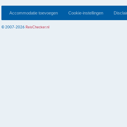
Accommodatie toevoegen
Cookie-instellingen
Discla
© 2007-2026
ReisChecker.nl