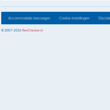
Accommodatie toevoegen
Cookie-instellingen
Discla
© 2007-2026
ReisChecker.nl