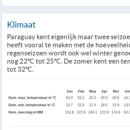
Klimaat
Paraguay kent eigenlijk maar twee seizoe
heeft vooral te maken met de hoeveelheid 
regenseizoen wordt ook wel winter genoe
nog 22ºC tot 25ºC. De zomer kent een te
tot 32ºC.
Jan
Feb
Maa
Apr
Mei
Ju
Gem. max. temperatuur in °C
33.4
33.2
32.2
29.3
26.6
24.
Gem. min. temperatuur in °C
22.7
22.5
21.3
18.5
15.9
13.
Gem. neerslag in MM
152.8
122.8
140.1
122.9
124.8
62.