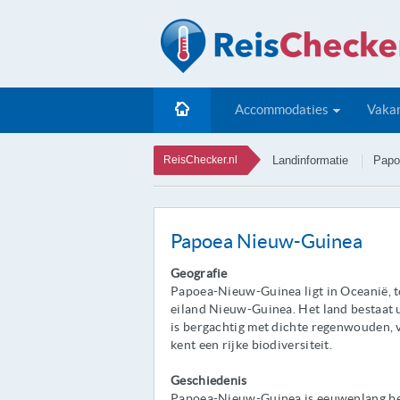
Accommodaties
Vakan
ReisChecker.nl
Landinformatie
Papo
Papoea Nieuw-Guinea
Geografie
Papoea-Nieuw-Guinea ligt in Oceanië, te
eiland Nieuw-Guinea. Het land bestaat 
is bergachtig met dichte regenwouden, 
kent een rijke biodiversiteit.
Geschiedenis
Papoea-Nieuw-Guinea is eeuwenlang be