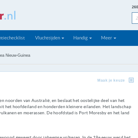
260
tiechecklist
Vluchttijden
Handig
Meer
ea Nieuw-Guinea
Maak je keuze
n noorden van Australië, en beslaat het oostelijke deel van het
uit het hoofdeiland en honderden kleinere eilanden. Het landschap
vulkanen en moerassen. De hoofdstad is Port Moresby en het land
woond geweest door inheemse volkeren. In de 19e eeuw werd het