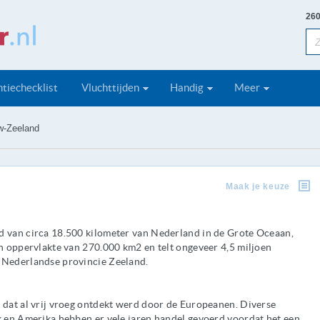
260
tiechecklist
Vluchttijden
Handig
Meer
w-Zeeland
Maak je keuze
d van circa 18.500 kilometer van Nederland in de Grote Oceaan,
en oppervlakte van 270.000 km2 en telt ongeveer 4,5 miljoen
 Nederlandse provincie Zeeland.
 dat al vrij vroeg ontdekt werd door de Europeanen. Diverse
k en Amerika hebben er vele jaren handel gevoerd voordat het een