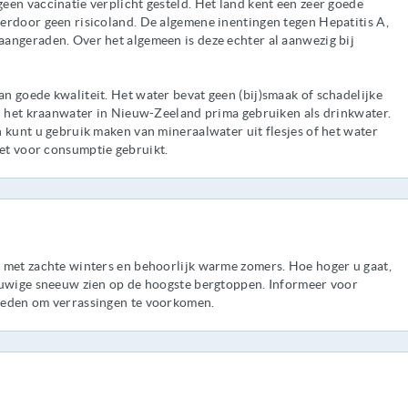
en vaccinatie verplicht gesteld. Het land kent een zeer goede
erdoor geen risicoland. De algemene inentingen tegen Hepatitis A,
angeraden. Over het algemeen is deze echter al aanwezig bij
 goede kwaliteit. Het water bevat geen (bij)smaak of schadelijke
 u het kraanwater in Nieuw-Zeeland prima gebruiken als drinkwater.
 kunt u gebruik maken van mineraalwater uit flesjes of het water
et voor consumptie gebruikt.
 met zachte winters en behoorlijk warme zomers. Hoe hoger u gaat,
euwige sneeuw zien op de hoogste bergtoppen. Informeer voor
heden om verrassingen te voorkomen.