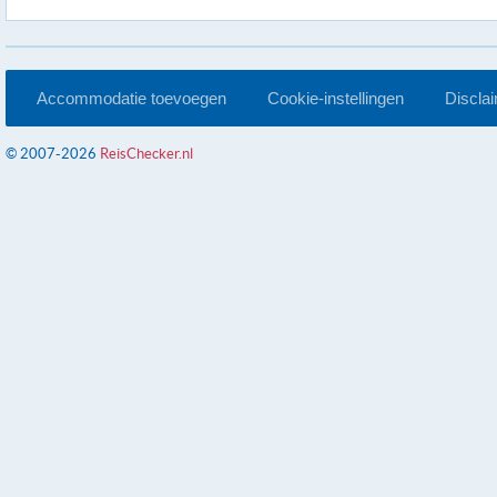
Accommodatie toevoegen
Cookie-instellingen
Discla
© 2007-2026
ReisChecker.nl