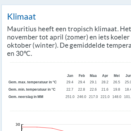
Klimaat
Mauritius heeft een tropisch klimaat. He
november tot april (zomer) en iets koeler
oktober (winter). De gemiddelde tempera
en 30°C.
Jan
Feb
Maa
Apr
Mei
Ju
Gem. max. temperatuur in °C
29.4
29.4
29.1
28.2
26.5
25.
Gem. min. temperatuur in °C
22.7
22.8
22.6
21.6
19.8
18.
Gem. neerslag in MM
251.0
246.0
217.0
221.0
148.0
101