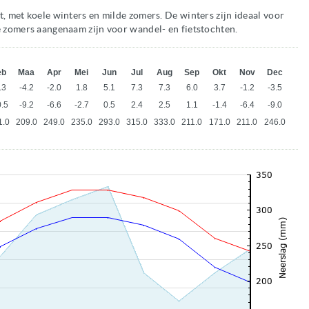
t, met koele winters en milde zomers. De winters zijn ideaal voor
e zomers aangenaam zijn voor wandel- en fietstochten.
eb
Maa
Apr
Mei
Jun
Jul
Aug
Sep
Okt
Nov
Dec
.3
-4.2
-2.0
1.8
5.1
7.3
7.3
6.0
3.7
-1.2
-3.5
0.5
-9.2
-6.6
-2.7
0.5
2.4
2.5
1.1
-1.4
-6.4
-9.0
1.0
209.0
249.0
235.0
293.0
315.0
333.0
211.0
171.0
211.0
246.0