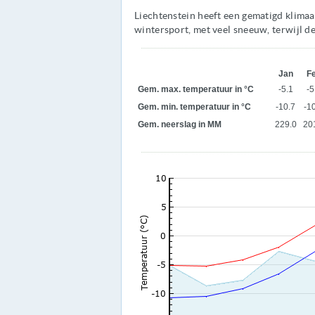
Liechtenstein heeft een gematigd klimaa
wintersport, met veel sneeuw, terwijl d
Jan
F
Gem. max. temperatuur in °C
-5.1
-5
Gem. min. temperatuur in °C
-10.7
-1
Gem. neerslag in MM
229.0
20