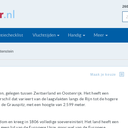
260
tiechecklist
Vluchttijden
Handig
Meer
tenstein
Maak je keuze
pen, gelegen tussen Zwitserland en Oostenrijk. Het heeft een
schil dat varieert van de laagvlakten langs de Rijn tot de hogere
 de Grauspitz, met een hoogte van 2.599 meter.
om en kreeg in 1806 volledige soevereiniteit. Het land heeft een
is geen lid van de Europese Unie, maar wel van de Europese