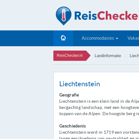
Accommodaties
Vakan
ReisChecker.nl
Landinformatie
Liech
Liechtenstein
Geografie
Liechtenstein is een klein land in de Al
bergachtig landschap, met een hoogtever
toppen van de Alpen. De hoogste berg is
Geschiedenis
Liechtenstein werd in 1719 een vorstend
lange geschiedenis van neutraliteit en 