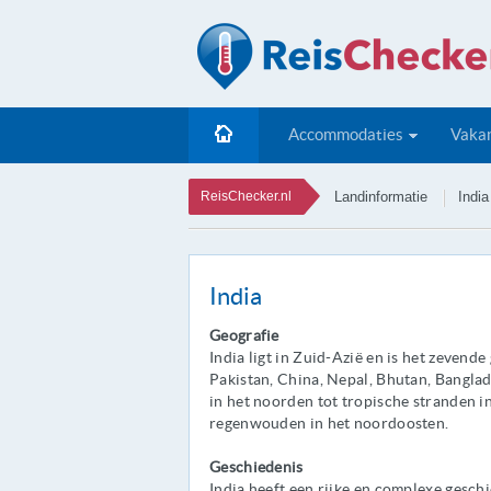
Accommodaties
Vakan
ReisChecker.nl
Landinformatie
India
India
Geografie
India ligt in Zuid-Azië en is het zevend
Pakistan, China, Nepal, Bhutan, Bangla
in het noorden tot tropische stranden in
regenwouden in het noordoosten.
Geschiedenis
India heeft een rijke en complexe gesch