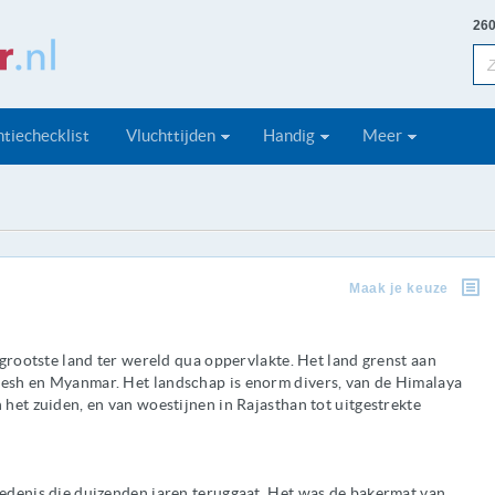
260
tiechecklist
Vluchttijden
Handig
Meer
Maak je keuze
e grootste land ter wereld qua oppervlakte. Het land grenst aan
desh en Myanmar. Het landschap is enorm divers, van de Himalaya
 het zuiden, en van woestijnen in Rajasthan tot uitgestrekte
iedenis die duizenden jaren teruggaat. Het was de bakermat van