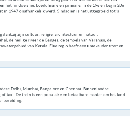
 en het hindoeïsme, boeddhisme en jainisme. In de 19e en begin 20e
et in 1947 onafhankelijk werd. Sindsdien is het uitgegroeid tot ’s
dankzij zijn cultuur, religie, architectuur en natuur.
al, de heilige rivier de Ganges, de tempels van Varanasi, de
kwatergebied van Kerala. Elke regio heeft een unieke identiteit en
andere Delhi, Mumbai, Bangalore en Chennai. Binnenlandse
g of taxi. De trein is een populaire en betaalbare manier om het land
orbereiding.