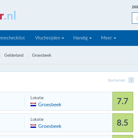
260
tiechecklist
Vluchttijden
Handig
Meer
Gelderland
Groesbeek
Sorteren
Lokatie
7.7
Groesbeek
Lokatie
8.5
Groesbeek