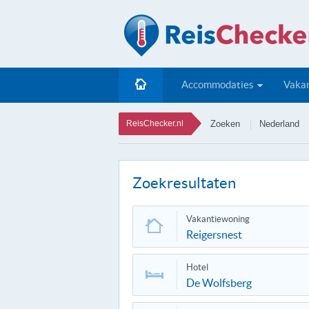
Accommodaties
Vakan
ReisChecker.nl
Zoeken
Nederland
Zoekresultaten
Vakantiewoning
Reigersnest
Hotel
De Wolfsberg