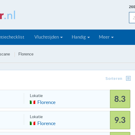
260
tiechecklist
Vluchttijden
Handig
Meer
scane
Florence
Sorteren
Lokatie
8.3
Florence
Lokatie
9.3
Florence