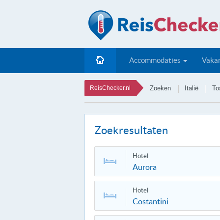
Accommodaties
Vakan
ReisChecker.nl
Zoeken
Italië
To
Zoekresultaten
Hotel
Aurora
Hotel
Costantini