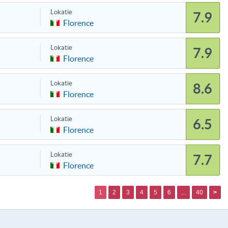
Lokatie
7.9
Florence
Lokatie
7.9
Florence
Lokatie
8.6
Florence
Lokatie
6.5
Florence
Lokatie
7.7
Florence
1
2
3
4
5
6
...
40
>