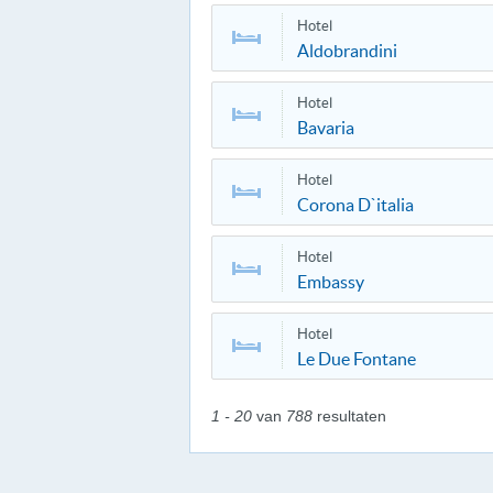
Hotel
Aldobrandini
Hotel
Bavaria
Hotel
Corona D`italia
Hotel
Embassy
Hotel
Le Due Fontane
1 - 20
van
788
resultaten