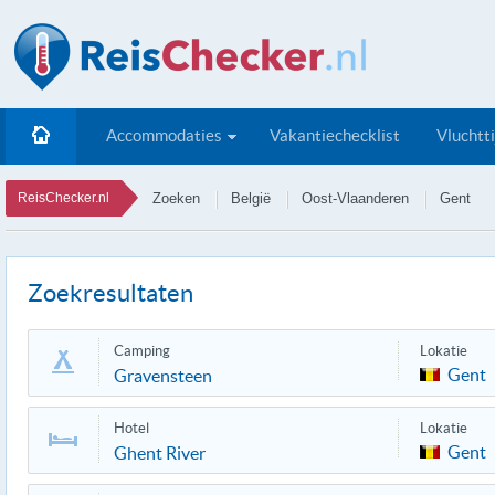
Accommodaties
Vakantiechecklist
Vluchtt
ReisChecker.nl
Zoeken
België
Oost-Vlaanderen
Gent
Zoekresultaten
Camping
Lokatie
Gent
Gravensteen
Hotel
Lokatie
Gent
Ghent River