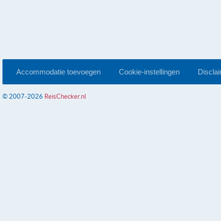
Accommodatie toevoegen
Cookie-instellingen
Discla
© 2007-2026
ReisChecker.nl