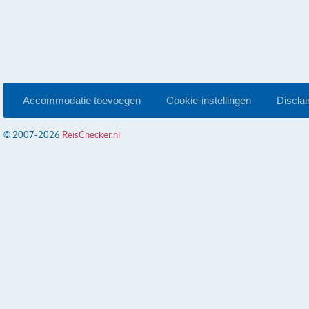
Accommodatie toevoegen
Cookie-instellingen
Discla
© 2007-2026
ReisChecker.nl