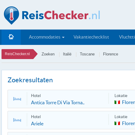
Accommodaties
Vakantiechecklist
Vluchtt
ReisChecker.nl
Zoeken
Italië
Toscane
Florence
Zoekresultaten
Hotel
Lokatie
Flore
Antica Torre Di Via Torna..
Hotel
Lokatie
Flore
Ariele