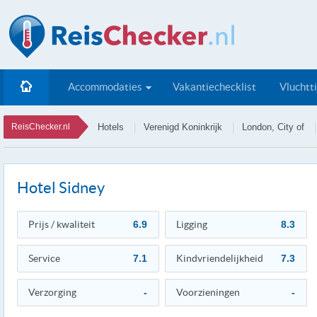
Accommodaties
Vakantiechecklist
Vluchtt
ReisChecker.nl
Hotels
Verenigd Koninkrijk
London, City of
Hotel Sidney
Prijs / kwaliteit
6.9
Ligging
8.3
Service
7.1
Kindvriendelijkheid
7.3
Verzorging
-
Voorzieningen
-