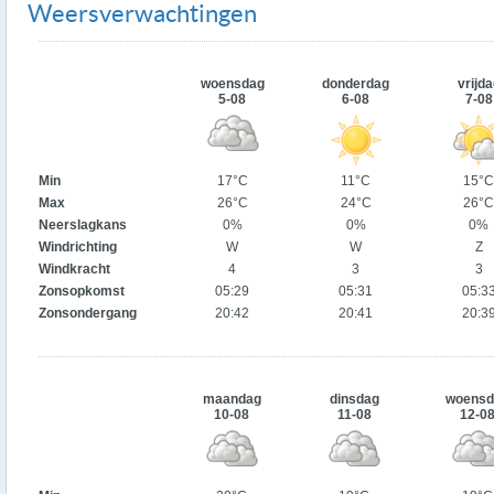
Weersverwachtingen
woensdag
donderdag
vrijda
5-08
6-08
7-08
Min
17°C
11°C
15°C
Max
26°C
24°C
26°C
Neerslagkans
0%
0%
0%
Windrichting
W
W
Z
Windkracht
4
3
3
Zonsopkomst
05:29
05:31
05:3
Zonsondergang
20:42
20:41
20:3
maandag
dinsdag
woensd
10-08
11-08
12-0