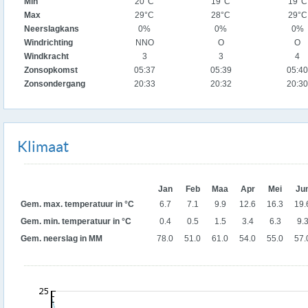
Min
20°C
19°C
19°C
Max
29°C
28°C
29°C
Neerslagkans
0%
0%
0%
Windrichting
NNO
O
O
Windkracht
3
3
4
Zonsopkomst
05:37
05:39
05:40
Zonsondergang
20:33
20:32
20:30
Klimaat
Jan
Feb
Maa
Apr
Mei
Ju
Gem. max. temperatuur in °C
6.7
7.1
9.9
12.6
16.3
19.
Gem. min. temperatuur in °C
0.4
0.5
1.5
3.4
6.3
9.
Gem. neerslag in MM
78.0
51.0
61.0
54.0
55.0
57.