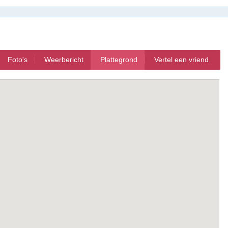
Foto's
Weerbericht
Plattegrond
Vertel een vriend