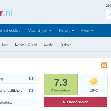
260
tiechecklist
Vluchttijden
Handig
Meer
nkrijk
London, City of
Londen
Sidney
ng
8.3
7.3
vriendelijkheid
7.3
19°C
17
beoordelingen
Nu beoordelen
zieningen
-