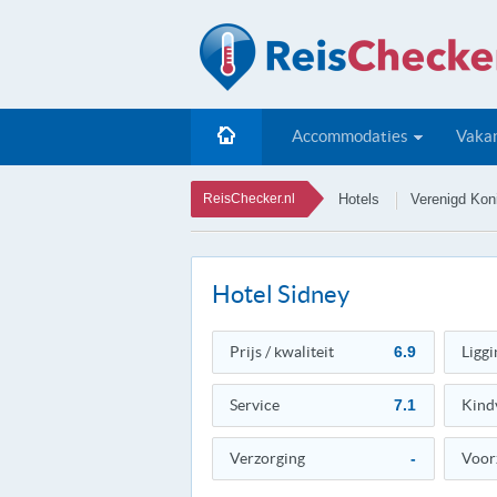
Accommodaties
Vakan
ReisChecker.nl
Hotels
Verenigd Koni
Hotel Sidney
Prijs / kwaliteit
6.9
Liggi
Service
7.1
Kind
Verzorging
-
Voor