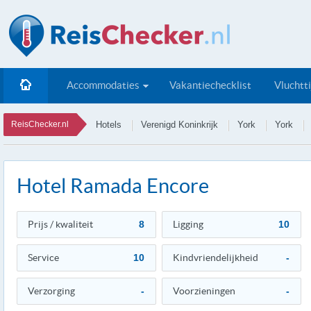
Accommodaties
Vakantiechecklist
Vluchtt
ReisChecker.nl
Hotels
Verenigd Koninkrijk
York
York
Hotel Ramada Encore
Prijs / kwaliteit
8
Ligging
10
Service
10
Kindvriendelijkheid
-
Verzorging
-
Voorzieningen
-