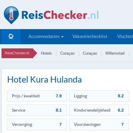
Accommodaties
Vakantiechecklist
Vluchtt
ReisChecker.nl
Hotels
Curaçao
Curaçao
Willemstad
Hotel Kura Hulanda
Prijs / kwaliteit
7.9
Ligging
8.2
Service
8.1
Kindvriendelijkheid
6.2
Verzorging
7
Voorzieningen
7