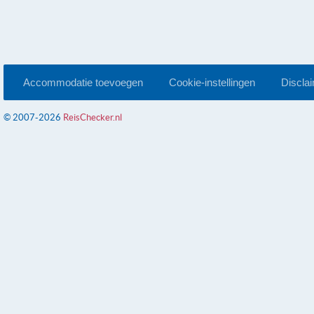
Accommodatie toevoegen
Cookie-instellingen
Discla
© 2007-2026
ReisChecker.nl