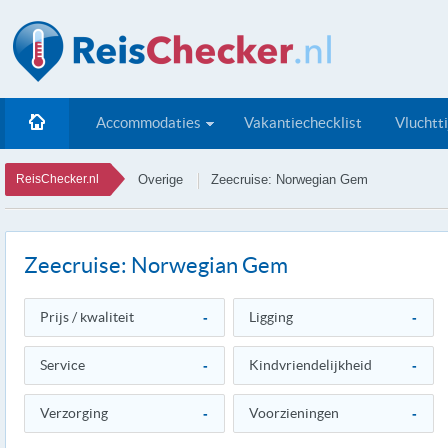
Accommodaties
Vakantiechecklist
Vluchtt
ReisChecker.nl
Overige
Zeecruise: Norwegian Gem
Zeecruise: Norwegian Gem
Prijs / kwaliteit
-
Ligging
-
Service
-
Kindvriendelijkheid
-
Verzorging
-
Voorzieningen
-