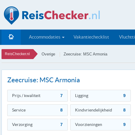
Accommodaties
Vakantiechecklist
Vluchtt
ReisChecker.nl
Overige
Zeecruise: MSC Armonia
Zeecruise: MSC Armonia
Prijs / kwaliteit
7
Ligging
9
Service
8
Kindvriendelijkheid
8
Verzorging
7
Voorzieningen
9