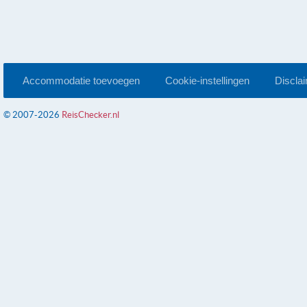
Accommodatie toevoegen
Cookie-instellingen
Discla
© 2007-2026
ReisChecker.nl