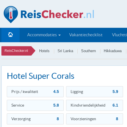
Accommodaties
Vakantiechecklist
Vluchtt
ReisChecker.nl
Hotels
Sri Lanka
Southern
Hikkaduwa
Hotel Super Corals
Prijs / kwaliteit
4.5
Ligging
5.9
Service
5.8
Kindvriendelijkheid
6.1
Verzorging
8
Voorzieningen
8