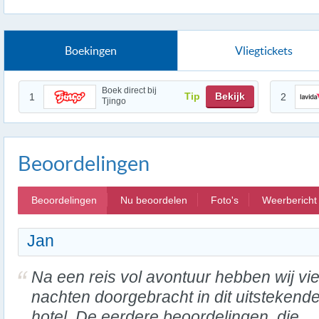
Boekingen
Vliegtickets
Boek direct bij
Tip
Bekijk
1
2
Tjingo
Beoordelingen
Beoordelingen
Nu beoordelen
Foto's
Weerbericht
Jan
Na een reis vol avontuur hebben wij vie
nachten doorgebracht in dit uitstekend
hotel. De eerdere beoordelingen, die